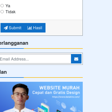
Ya
Tidak
Submit
Hasil
erlangganan
lan