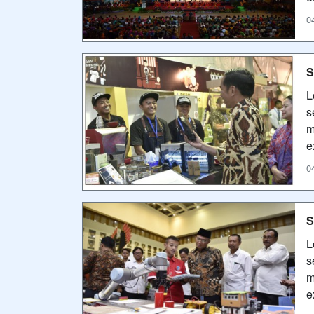
0
S
L
s
m
e
0
S
L
s
m
e