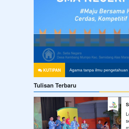
KUTIPAN
Agama tanpa ilmu pengetahuan 
Tulisan Terbaru
Pendidikan merupakan tiket untu
S
L
s
m