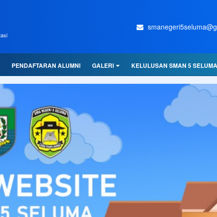
smanegeri5seluma@g
asi
PENDAFTARAN ALUMNI
GALERI
KELULUSAN SMAN 5 SELUM