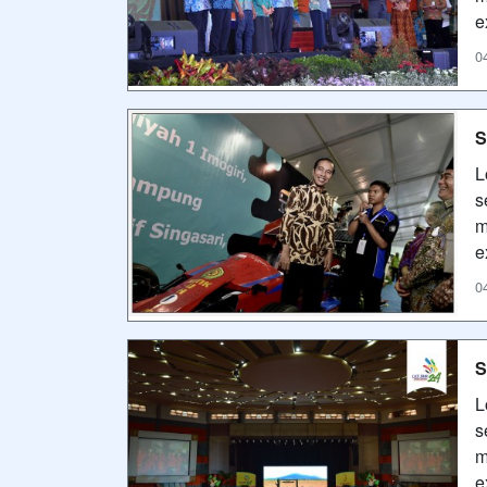
e
0
S
L
s
m
e
0
S
L
s
m
e