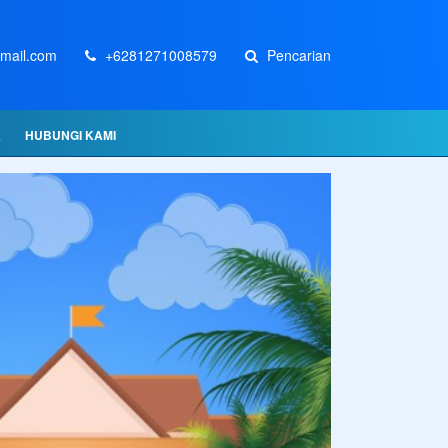
mail.com
+6281271008579
Pencarian
A
HUBUNGI KAMI