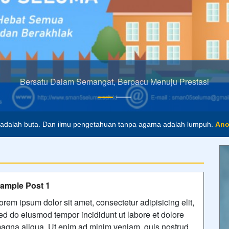
adalah buta. Dan ilmu pengetahuan tanpa agama adalah lumpuh.
Ano
k masa depan. Hari esok untuk orang-orang yang telah mempersiapkan 
ample Post 1
orem ipsum dolor sit amet, consectetur adipisicing elit,
ed do eiusmod tempor incididunt ut labore et dolore
agna aliqua. Ut enim ad minim veniam, quis nostrud