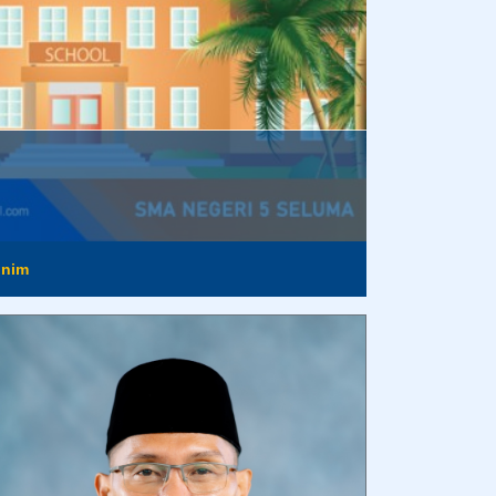
nim
dirinya hari ini.
Anonim