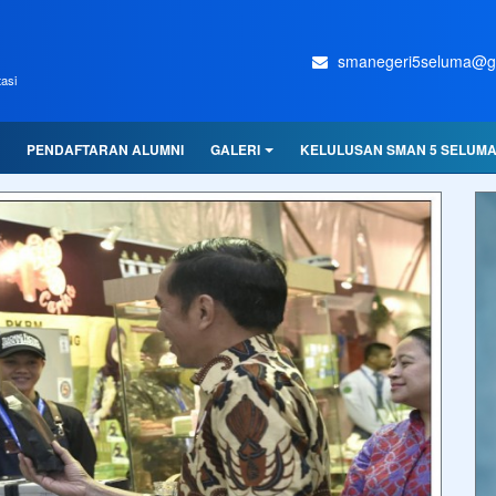
smanegeri5seluma@g
asi
PENDAFTARAN ALUMNI
GALERI
KELULUSAN SMAN 5 SELUM