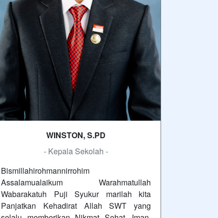
WINSTON, S.PD
- Kepala Sekolah -
Bismillahirohmannirrohim
Assalamualaikum Warahmatullah
Wabarakatuh Puji Syukur marilah kita
Panjatkan Kehadirat Allah SWT yang
selalu memberikan Nikmat Sehat, Iman,