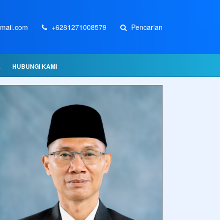
mail.com
+6281271008579
Pencarian
A
HUBUNGI KAMI